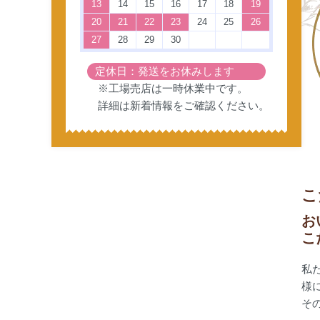
13
14
15
16
17
18
19
20
21
22
23
24
25
26
27
28
29
30
定休日：発送をお休みします
※工場売店は一時休業中です。
詳細は
新着情報
をご確認ください。
こ
お
こ
私
様
そ