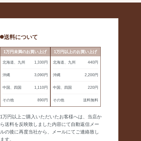
送料について
1万円未満のお買い上げ
1万円以上のお買い上げ
北海道、九州
1,330円
北海道、九州
440円
沖縄
3,090円
沖縄
2,200円
中国、四国
1,110円
中国、四国
220円
その他
890円
その他
送料無料
1万円以上ご購入いただいたお客様へは、当店か
ら送料を反映致しました内容にて自動返信メー
ルの後に再度当社から、メールにてご連絡致し
ます。