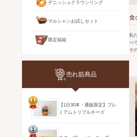
デニッシュクラウンリング
食
マルシャンお試しセット
私
限定福箱
べ
そ
売れ筋商品
【1日30本・通販限定】プレ
ミアムトリプルチーズ