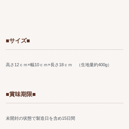
■サイズ■
高さ12ｃｍ×幅10ｃｍ×長さ18ｃｍ （生地量約400g）
■賞味期限■
未開封の状態で製造日を含め15日間